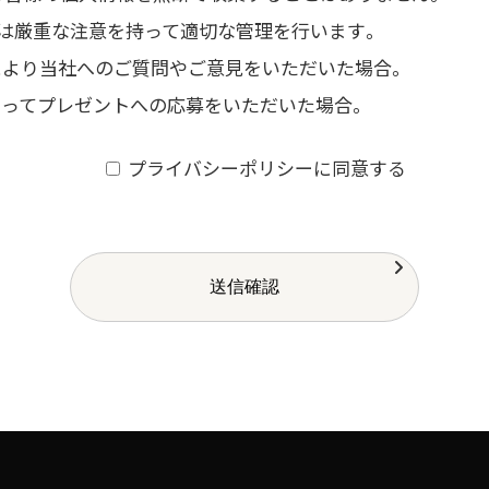
では厳重な注意を持って適切な管理を行います。
ムにより当社へのご質問やご意見をいただいた場合。
よってプレゼントへの応募をいただいた場合。
よるお問い合わせ及びご予約などをいただいた場合。
プライバシーポリシーに同意する
う方法
う上で、全てデジタルデータ管理が行われており、収集され
ティにより管理されておりますので、安心してご利用くださ
利用の利便性を図るために、クッキーを利用しています。こ
存して頂くことで、2回目以降のフォームへの入力を簡素化し
ラウザによって、事前にクッキーを使用サイトであることを
報取扱いに関する考え方について