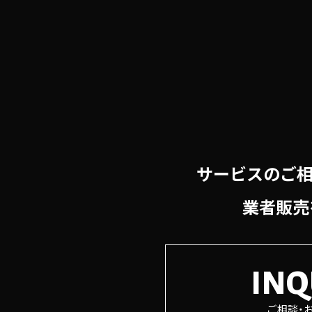
当サイトにおける、個人情報
図り、よりよいサービスを展
その際はトップページにて告
また、個人情報の取扱いにつ
サービスのご相
業者販売
INQ
ご相談・