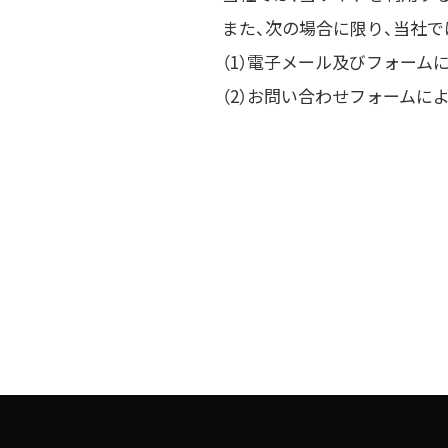
また、次の場合に限り、当社
（1）電子メール及びフォー
（2）お問い合わせフォームに
（3）電子メール及び電話に
■個人情報の適正な管理を行
当社では個人情報の管理を行
システム内で厳重なセキュリ
■クッキー（Cookie）について
当サイトでは、皆様のサイト
いのPCにクッキーとして保
また、この機能はお使いのブ
ることができます。
■このサイトにおける個人情