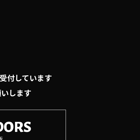
強化、セキュリティの向上を
用ください。
り受付しています
願いします
DORS
販