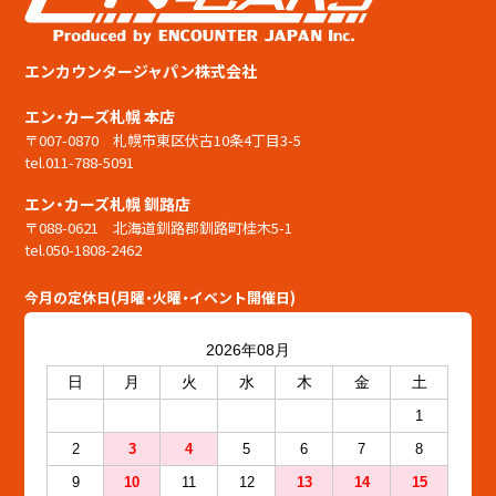
エンカウンタージャパン株式会社
エン・カーズ札幌 本店
〒007-0870 札幌市東区伏古10条4丁目3-5
tel.011-788-5091
エン・カーズ札幌 釧路店
〒088-0621 北海道釧路郡釧路町桂木5-1
tel.050-1808-2462
今月の定休日(月曜・火曜・イベント開催日)
2026年08月
日
月
火
水
木
金
土
1
2
3
4
5
6
7
8
9
10
11
12
13
14
15