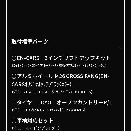
取付標準パーツ
○EN-CARS 3インチリフトアップキット
（ｺｲﾙ・ｼｮｯｸ・ﾛﾝｸﾞﾌﾞﾚｰｷﾎｰｽ・前後ﾗﾃﾗﾙﾛｯﾄﾞ・ｷｬｽﾀｰﾌﾞｯｼｭ）
○アルミホイール M26 CROSS FANG(EN-
CARSｵﾘｼﾞﾅﾙｸﾘｱﾌﾞﾗｯｸｶﾗｰ）
（ｼﾞﾑﾆｰ：16×5.5J＋20 ｼｴﾗ・ﾉﾏﾄﾞ：16×6.0J－5）
○タイヤ TOYO オープンカントリーR/T
（ｼﾞﾑﾆｰ：185/85R16 ｼｴﾗ・ﾉﾏﾄﾞ：235/70R16）
○車検対応セット
（ｼﾞﾑﾆｰ：ﾌﾛﾝﾄﾄﾞﾗｲﾌﾞﾚｺｰﾀﾞｰ）