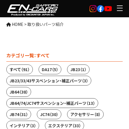
HOME
>
取り扱いパーツ紹介
カテゴリ一覧：
すべて
すべて
（91）
DA17
（5）
JB23
（1）
JB23/33/43サスペンション・補正パーツ
（3）
JB64
（38）
JB64/74/JC74サスペンション・補正パーツ
（13）
JB74
（31）
JC74
（30）
アクセサリー
（8）
インテリア
（3）
エクステリア
（33）