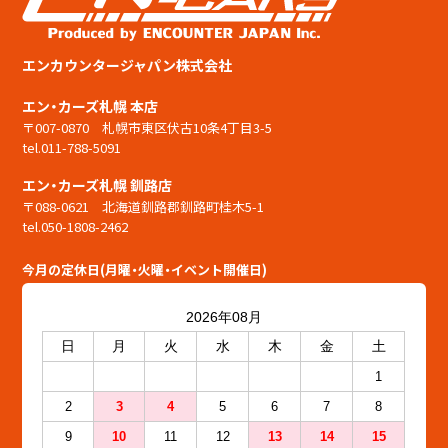
エンカウンタージャパン株式会社
エン・カーズ札幌 本店
〒007-0870 札幌市東区伏古10条4丁目3-5
tel.011-788-5091
エン・カーズ札幌 釧路店
〒088-0621 北海道釧路郡釧路町桂木5-1
tel.050-1808-2462
今月の定休日(月曜・火曜・イベント開催日)
2026年08月
日
月
火
水
木
金
土
1
2
3
4
5
6
7
8
9
10
11
12
13
14
15